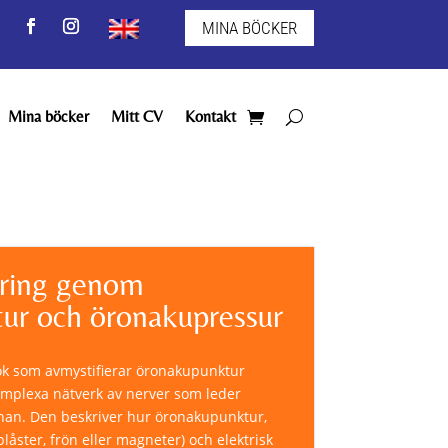
MINA BÖCKER
Mina böcker
Mitt CV
Kontakt
ring genom
ur och öronakupressur
ok som avmystifierar öronakupunktur
omplexa nätverk av nerver som leder
järnan. Den beskriver hur öronakupunktur,
åster, frön eller magneter) och elektrisk