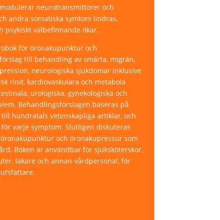
) modulerar neurotransmittorer och
ch andra somatiska symtom lindras,
 psykiskt välbefinnande ökar.
ärobok för öronakupunktur och
örslag till behandling av smärta, migrän,
ression, neurologiska sjukdomar inklusive
gisk rinit, kardiovaskulära och metabola
estinala, urologiska, gynekologiska och
oblem. Behandlingsförslagen baseras på
ill hundratals vetenskapliga artiklar, och
för varje symptom. Slutligen diskuteras
a öronakupunktur och öronakupressur som
ård. Boken är användbar för sjuksköterskor,
ter, läkare och annan vårdpersonal, för
utsfattare.