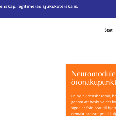
tenskap, legitimerad sjuksköterska &
Start
Neuromodule
öronakupunkt
En ny, evidensbaserad, b
genom att beskriva det k
signaler från örat till h
öronakupressur (med kulpl