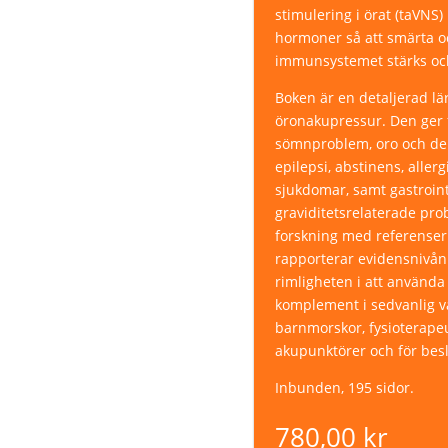
stimulering i örat (taVNS
hormoner så att smärta o
immunsystemet stärks och
Boken är en detaljerad l
öronakupressur. Den ger f
sömnproblem, oro och dep
epilepsi, abstinens, aller
sjukdomar, samt gastroint
graviditetsrelaterade pr
forskning med referenser t
rapporterar evidensnivån 
rimligheten i att använd
komplement i sedvanlig v
barnmorskor, fysioterapeu
akupunktörer och för besl
Inbunden, 195 sidor.
780,00
kr