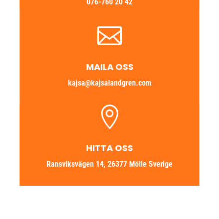
076-760 20 42

MAILA OSS
kajsa@kajsalandgren.com

HITTA OSS
Ransviksvägen 14, 26377 Mölle Sverige